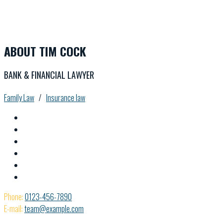
ABOUT TIM COCK
BANK & FINANCIAL LAWYER
Family Law
/
Insurance law
Phone:
0123-456-7890
E-mail:
team@example.com