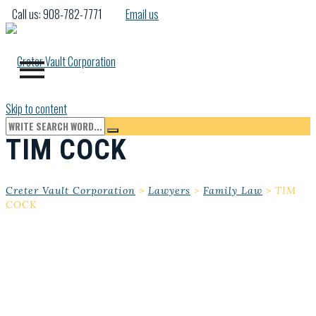
Call us: 908-782-7771
Email us
Skip to content
TIM COCK
Creter Vault Corporation
>
Lawyers
>
Family Law
>
TIM
COCK