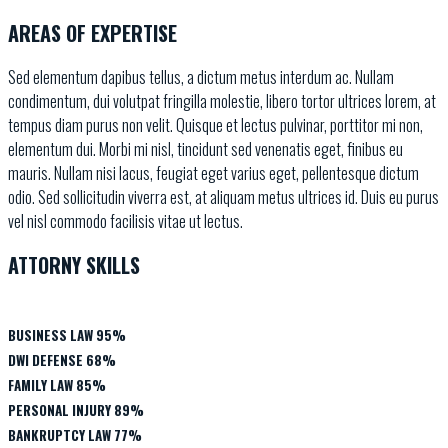
AREAS OF EXPERTISE
Sed elementum dapibus tellus, a dictum metus interdum ac. Nullam
condimentum, dui volutpat fringilla molestie, libero tortor ultrices lorem, at
tempus diam purus non velit. Quisque et lectus pulvinar, porttitor mi non,
elementum dui. Morbi mi nisl, tincidunt sed venenatis eget, finibus eu
mauris. Nullam nisi lacus, feugiat eget varius eget, pellentesque dictum
odio. Sed sollicitudin viverra est, at aliquam metus ultrices id. Duis eu purus
vel nisl commodo facilisis vitae ut lectus.
ATTORNY SKILLS
BUSINESS LAW
95%
DWI DEFENSE
68%
FAMILY LAW
85%
PERSONAL INJURY
89%
BANKRUPTCY LAW
77%