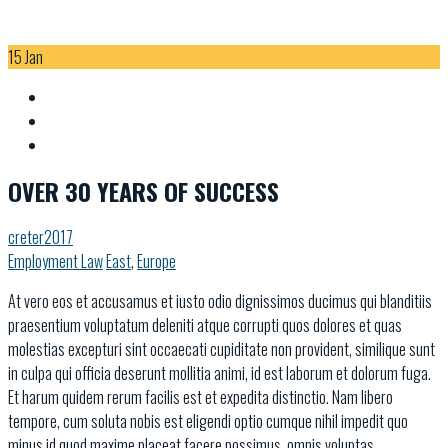
15
Jan
OVER 30 YEARS OF SUCCESS
creter2017
Employment Law
East
,
Europe
At vero eos et accusamus et iusto odio dignissimos ducimus qui blanditiis
praesentium voluptatum deleniti atque corrupti quos dolores et quas
molestias excepturi sint occaecati cupiditate non provident, similique sunt
in culpa qui officia deserunt mollitia animi, id est laborum et dolorum fuga.
Et harum quidem rerum facilis est et expedita distinctio. Nam libero
tempore, cum soluta nobis est eligendi optio cumque nihil impedit quo
minus id quod maxime placeat facere possimus, omnis voluptas