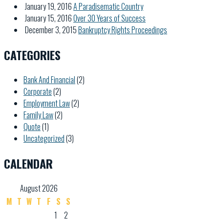
January 19, 2016
A Paradisematic Country
January 15, 2016
Over 30 Years of Success
December 3, 2015
Bankruptcy Rights Proceedings
CATEGORIES
Bank And Financial
(2)
Corporate
(2)
Employment Law
(2)
Family Law
(2)
Quote
(1)
Uncategorized
(3)
CALENDAR
August 2026
M
T
W
T
F
S
S
1
2