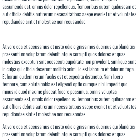
assumenda est, omnis dolor repellendus. Temporibus autem quibusdam et
aut officiis debitis aut rerum necessitatibus saepe eveniet ut et voluptates
repudiandae sint et molestiae non recusandae.
At vero eos et accusamus et iusto odio dignissimos ducimus qui blanditiis
praesentium voluptatum deleniti atque corrupti quos dolores et quas
molestias excepturi sint occaecati cupiditate non provident, similique sunt
in culpa qui officia deserunt mollitia animi, id est laborum et dolorum fuga.
Et harum quidem rerum facilis est et expedita distinctio. Nam libero
tempore, cum soluta nobis est eligendi optio cumque nihil impedit quo
minus id quod maxime placeat facere possimus, omnis voluptas
assumenda est, omnis dolor repellendus. Temporibus autem quibusdam et
aut officiis debitis aut rerum necessitatibus saepe eveniet ut et voluptates
repudiandae sint et molestiae non recusandae.
At vero eos et accusamus et iusto odio dignissimos ducimus qui blanditiis
praesentium voluptatum deleniti atque corrupti quos dolores et quas