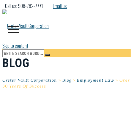
Call us: 908-782-7771
Email us
Skip to content
BLOG
Creter Vault Corporation
>
Blog
>
Employment Law
>
Over
30 Years Of Success