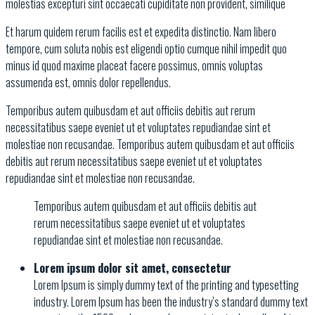
molestias excepturi sint occaecati cupiditate non provident, similique
Et harum quidem rerum facilis est et expedita distinctio. Nam libero
tempore, cum soluta nobis est eligendi optio cumque nihil impedit quo
minus id quod maxime placeat facere possimus, omnis voluptas
assumenda est, omnis dolor repellendus.
Temporibus autem quibusdam et aut officiis debitis aut rerum
necessitatibus saepe eveniet ut et voluptates repudiandae sint et
molestiae non recusandae. Temporibus autem quibusdam et aut officiis
debitis aut rerum necessitatibus saepe eveniet ut et voluptates
repudiandae sint et molestiae non recusandae.
Temporibus autem quibusdam et aut officiis debitis aut
rerum necessitatibus saepe eveniet ut et voluptates
repudiandae sint et molestiae non recusandae.
Lorem ipsum dolor sit amet, consectetur
Lorem Ipsum is simply dummy text of the printing and typesetting
industry. Lorem Ipsum has been the industry’s standard dummy text