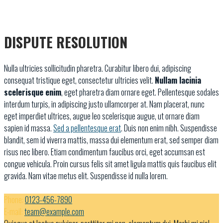
DISPUTE RESOLUTION
Nulla ultricies sollicitudin pharetra. Curabitur libero dui, adipiscing
consequat tristique eget, consectetur ultricies velit.
Nullam lacinia
scelerisque enim
, eget pharetra diam ornare eget. Pellentesque sodales
interdum turpis, in adipiscing justo ullamcorper at. Nam placerat, nunc
eget imperdiet ultrices, augue leo scelerisque augue, ut ornare diam
sapien id massa.
Sed a pellentesque erat
. Duis non enim nibh. Suspendisse
blandit, sem id viverra mattis, massa dui elementum erat, sed semper diam
risus nec libero. Etiam condimentum faucibus orci, eget accumsan est
congue vehicula. Proin cursus felis sit amet ligula mattis quis faucibus elit
gravida. Nam vitae metus elit. Suspendisse id nulla lorem.
Phone:
0123-456-7890
E-mail:
team@example.com