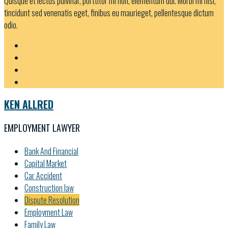
Quisque et lectus pulvinar, porttitor mi non, elementum dui. Morbi mi nisl,
tincidunt sed venenatis eget, finibus eu maurieget, pellentesque dictum
odio.
KEN ALLRED
EMPLOYMENT LAWYER
Bank And Financial
Capital Market
Car Accident
Construction law
Dispute Resolution
Employment Law
Family Law